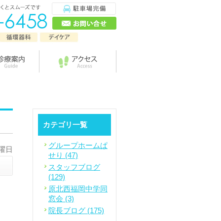
カテゴリ一覧
グループホームぱ
水曜日
せり (47)
スタッフブログ
(129)
原北西福岡中学同
窓会 (3)
院長ブログ (175)