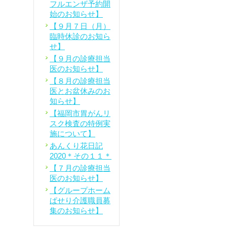
フルエンザ予約開
始のお知らせ】
【９月７日（月）
臨時休診のお知ら
せ】
【９月の診療担当
医のお知らせ】
【８月の診療担当
医とお盆休みのお
知らせ】
【福岡市胃がんリ
スク検査の特例実
施について】
あんくり花日記
2020＊その１１＊
【７月の診療担当
医のお知らせ】
【グループホーム
ぱせり介護職員募
集のお知らせ】