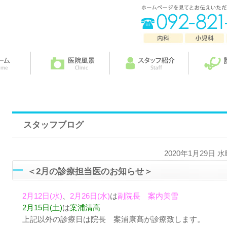
スタッフブログ
2020年1月29日 
＜2月の診療担当医のお知らせ＞
2月12日(水)
、
2月26日(水)
は
副院長 案内美雪
2月15日(土)
は
案浦清高
上記以外の診療日は院長 案浦康髙が診療致します。