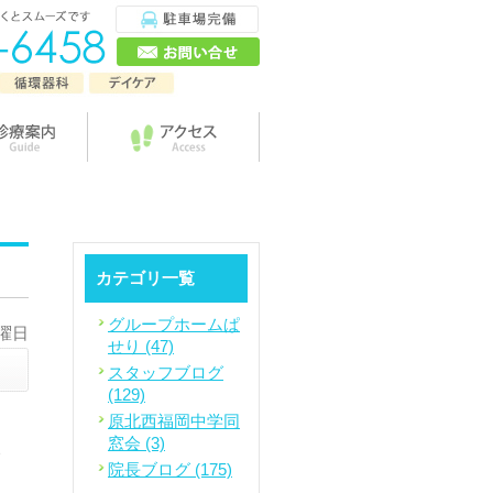
カテゴリ一覧
グループホームぱ
金曜日
せり (47)
スタッフブログ
(129)
原北西福岡中学同
窓会 (3)
い
院長ブログ (175)
そ