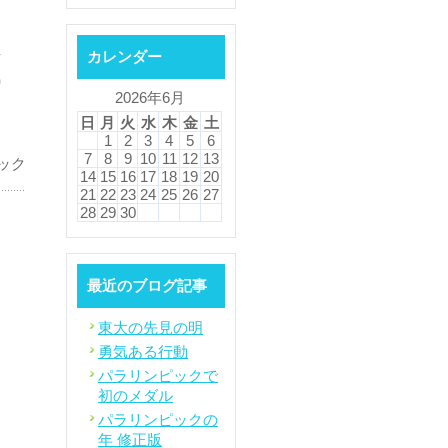
は
手
カレンダー
気
2026年6月
日
月
火
水
木
金
土
1
2
3
4
5
6
7
8
9
10
11
12
13
ック
14
15
16
17
18
19
20
21
22
23
24
25
26
27
28
29
30
最近のブログ記事
東大の先見の明
勇気ある行動
パラリンピックで
初のメダル
パラリンピックの
年 修正版