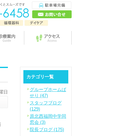
カテゴリ一覧
グループホームぱ
火曜日
せり (47)
スタッフブログ
(129)
原北西福岡中学同
。
窓会 (3)
西
院長ブログ (175)